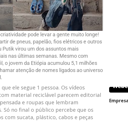
criatividade pode levar a gente muito longe!
tir de pneus, papelão, fios elétricos e outros
u Putik virou um dos assuntos mais
iais nas últimas semanas. Mesmo com
il, o jovem da Etiópia acumulou 5,1 milhões
chamar atenção de nomes ligados ao universo
l.
Webe
que ele segue 1 pessoa. Os vídeos
com material reciclável parecem editorial
Empresa
m pensada e roupas que lembram
. Só no final o público percebe que os
s com sucata, plástico, cabos e peças