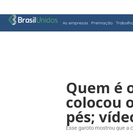
As empresas
Premiação
Trabalh
Quem é o
colocou 
pés; víde
Esse garoto mostrou que a cr