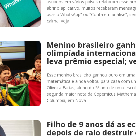
usuários em vários países relataram esse pro
abrir o aplicativo, muitos receberam mensa
usar o WhatsApp” ou “Conta em análise”, sem
calma. Veja
Menino brasileiro gan
olimpíada internaciona
leva prêmio especial; v
Esse menino brasileiro ganhou ouro em uma 
matemática e ainda voltou para casa com um
Oliveira Farias, aluno do 5º ano de uma esco
segunda maior nota da Copernicus Mathemat
Columbia, em Nova
Filho de 9 anos dá as e
depois de raio destruir 