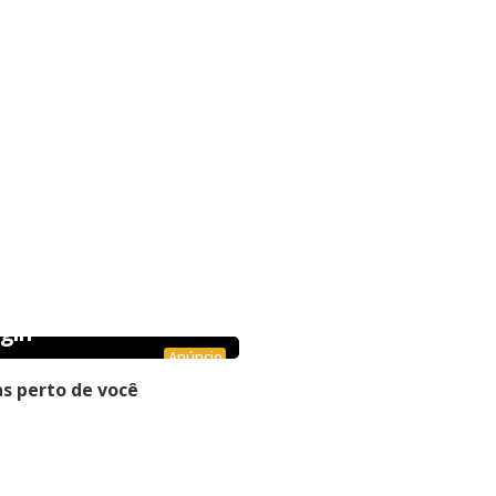
gin
Anúncio
s perto de você