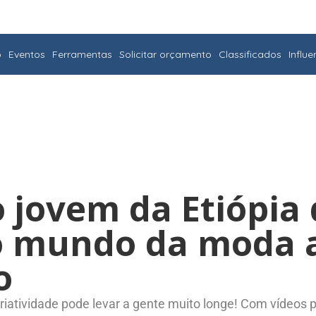
o
Eventos
Ferramentas
Solicitar orçamento
Classificados
Influ
 jovem da Etiópia
o mundo da moda 
o
iatividade pode levar a gente muito longe! Com vídeos p