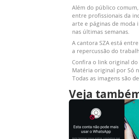
Além do público comum,
entre profissionais da in
arte e páginas de moda 
nas últimas semanas.
A cantora SZA está entre
a repercussão do trabalh
Confira o link original do
Matéria original por Só n
Todas as imagens são de 
Veja també