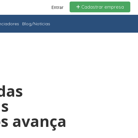
Cadastrar empresa
Entrar
enciadores
Blog/Notícias
odas
us
os avança