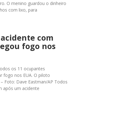
tro. O menino guardou o dinheiro
hos com lixo, para
 acidente com
pegou fogo nos
5 Todos os 11 ocupantes
r fogo nos EUA. O piloto
. – Foto: Dave Eastman/AP Todos
am após um acidente