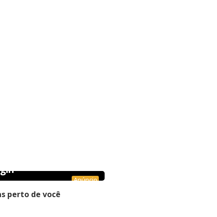
gin
Anúncio
s perto de você