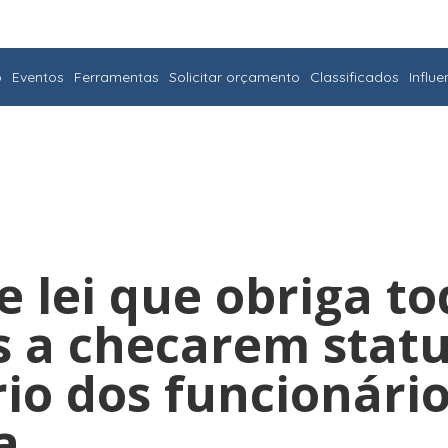
o
Eventos
Ferramentas
Solicitar orçamento
Classificados
Influ
e lei que obriga t
 a checarem stat
rio dos funcionári
a