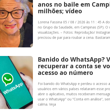
anos no baile em Camp
milhões; vídeo
Lorena Fassina 05 / 08 / 2026 às 11 : 45 A d
no Grupo da Saudade, em Campinas (SP). O v
visualizações. – Fotos: Reprodução/ Instag
precisou de par para roubar a cena. Bastara
Banido do WhatsApp? 
recuperar a conta se v
acesso ao número
Foi banido do WhatsApp e perdeu o acesso 
usuários em vários países relataram esse pro
abrir o aplicativo, muitos receberam mensa
usar o WhatsApp” ou “Conta em análise”, sem
calma. Veja