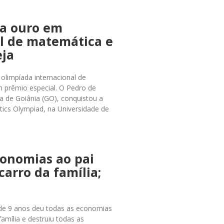
ha ouro em
l de matemática e
eja
olimpíada internacional de
 prêmio especial. O Pedro de
la de Goiânia (GO), conquistou a
ics Olympiad, na Universidade de
conomias ao pai
carro da família;
 de 9 anos deu todas as economias
família e destruiu todas as