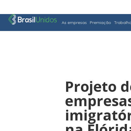
As empresas
Premiação
Trabalh
Projeto d
empresas
imigrató
na Flórid