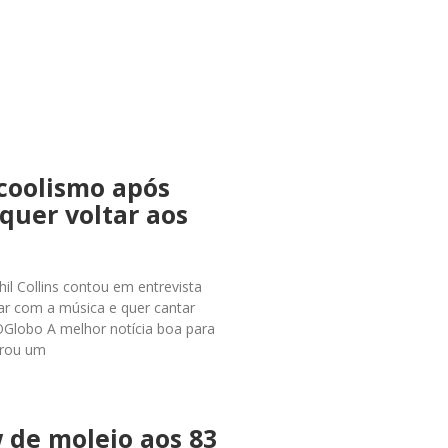
lcoolismo após
quer voltar aos
Phil Collins contou em entrevista
ar com a música e quer cantar
OGlobo A melhor notícia boa para
perou um
 de molejo aos 83