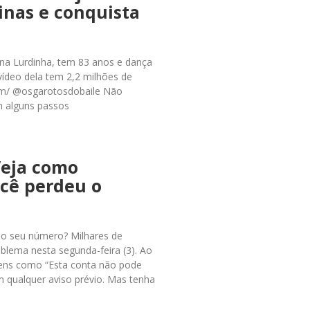
inas e conquista
ona Lurdinha, tem 83 anos e dança
ídeo dela tem 2,2 milhões de
ram/ @osgarotosdobaile Não
m alguns passos
Veja como
ocê perdeu o
ao seu número? Milhares de
blema nesta segunda-feira (3). Ao
gens como “Esta conta não pode
 qualquer aviso prévio. Mas tenha