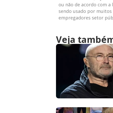
ou não de acordo com a l
sendo usado por muitos 
empregadores setor públ
Veja també