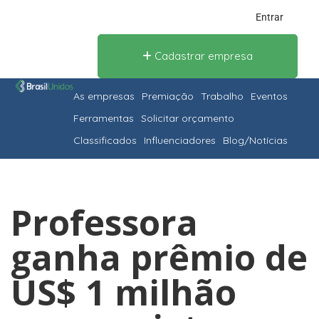
Entrar
Cadastrar empresa
As empresas
Premiação
Trabalho
Eventos
Ferramentas
Solicitar orçamento
Classificados
Influenciadores
Blog/Notícias
Professora
ganha prêmio de
US$ 1 milhão