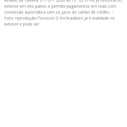
Rinaldo de Oliveira 31 / 07 / 2026 às 13 : 05 O Pix já funciona no
exterior em oito países e permite pagamentos em reais com
conversão automática sem os juros do cartão de crédito. –
Foto: reprodução/Tecnicon O Pix brasileiro já é realidade no
exterior e pode ser