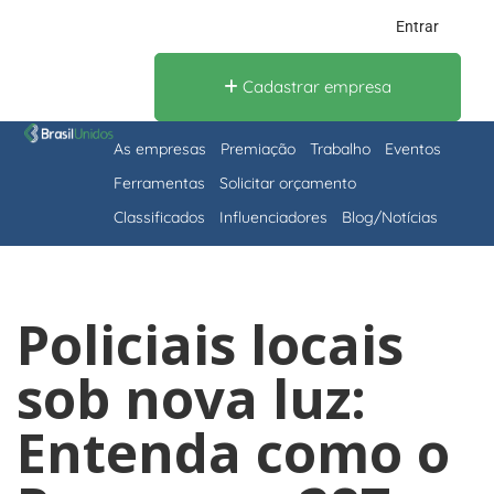
Entrar
Cadastrar empresa
As empresas
Premiação
Trabalho
Eventos
Ferramentas
Solicitar orçamento
Classificados
Influenciadores
Blog/Notícias
Policiais locais
sob nova luz:
Entenda como o