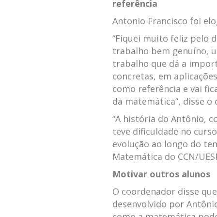
referência
Antonio Francisco foi el
“Fiquei muito feliz pelo
trabalho bem genuíno, u
trabalho que dá a impor
concretas, em aplicações 
como referência e vai fi
da matemática”, disse o 
“A história do Antônio, c
teve dificuldade no curs
evolução ao longo do te
Matemática do CCN/UESPI,
Motivar outros alunos
O coordenador disse que
desenvolvido por Antôni
como a matemática pode 