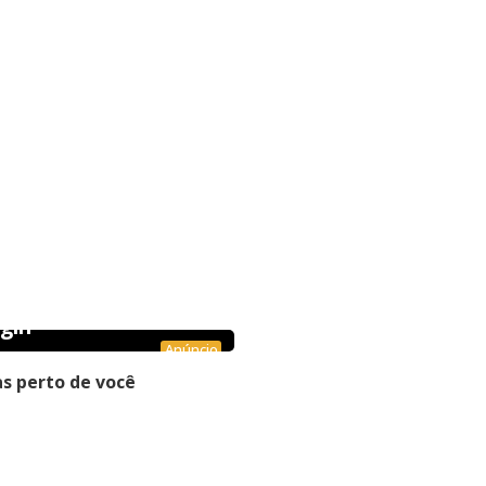
gin
Anúncio
s perto de você