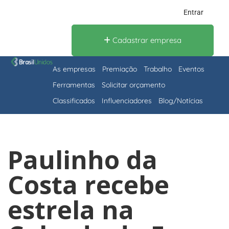
Entrar
Cadastrar empresa
As empresas
Premiação
Trabalho
Eventos
Ferramentas
Solicitar orçamento
Classificados
Influenciadores
Blog/Notícias
Paulinho da
Costa recebe
estrela na