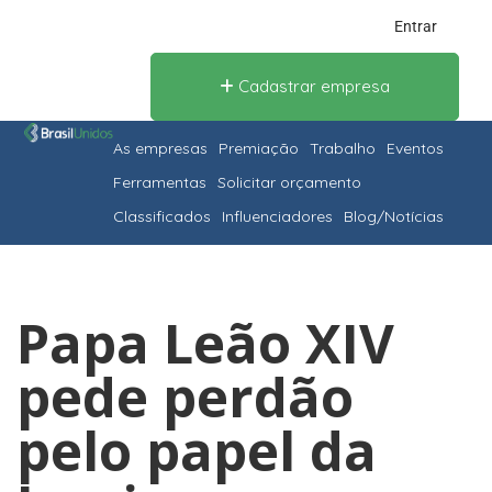
Entrar
Cadastrar empresa
As empresas
Premiação
Trabalho
Eventos
Ferramentas
Solicitar orçamento
Classificados
Influenciadores
Blog/Notícias
Papa Leão XIV
pede perdão
pelo papel da