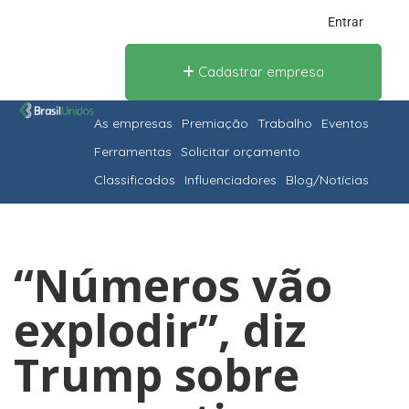
Entrar
Cadastrar empresa
As empresas
Premiação
Trabalho
Eventos
Ferramentas
Solicitar orçamento
Classificados
Influenciadores
Blog/Notícias
“Números vão
explodir”, diz
Trump sobre