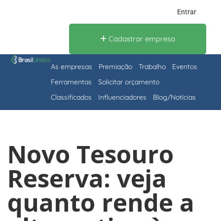
Entrar
Cadastrar empresa
As empresas
Premiação
Trabalho
Eventos
Ferramentas
Solicitar orçamento
Classificados
Influenciadores
Blog/Notícias
Novo Tesouro
Reserva: veja
quanto rende a