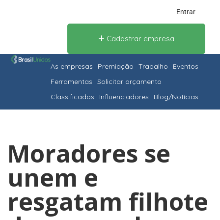
Entrar
Cadastrar empresa
As empresas
Premiação
Trabalho
Eventos
Ferramentas
Solicitar orçamento
Classificados
Influenciadores
Blog/Notícias
Moradores se
unem e
resgatam filhote