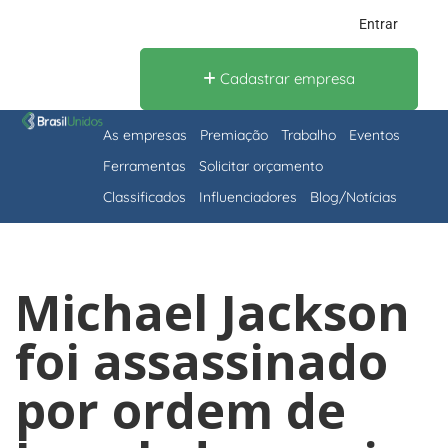
Entrar
Cadastrar empresa
As empresas
Premiação
Trabalho
Eventos
Ferramentas
Solicitar orçamento
Classificados
Influenciadores
Blog/Notícias
Michael Jackson
foi assassinado
por ordem de