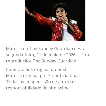
Matéria do The Sunday Guardian desta
segunda-feira, 11 de maio de 2026. – Foto:
reprodução/ The Sunday Guardian
Confira o link original do post
Matéria original por Só notícia boa
Todas as imagens são de autoria e
responsabilidade do site acima.