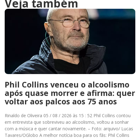
Veja também
Phil Collins venceu o alcoolismo
após quase morrer e afirma: quer
voltar aos palcos aos 75 anos
Rinaldo de Oliveira 05 / 08 / 2026 às 15 : 52 Phil Collins contou
em entrevista que sobreviveu ao alcoolismo, voltou a sonhar
com a música e quer cantar novamente. – Foto: arquivo/ Lucas
Tavares/OGlobo A melhor notícia boa para os fãs: Phil Collins