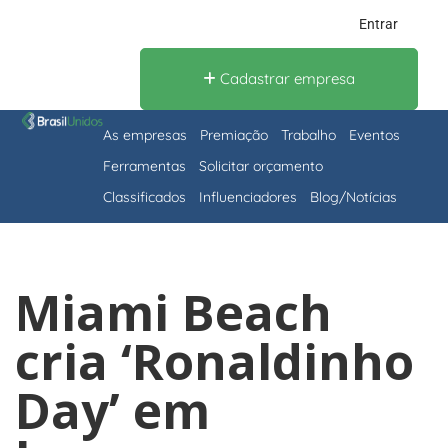
Entrar
Cadastrar empresa
As empresas
Premiação
Trabalho
Eventos
Ferramentas
Solicitar orçamento
Classificados
Influenciadores
Blog/Notícias
Miami Beach
cria ‘Ronaldinho
Day’ em