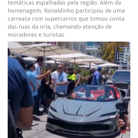
temáticas espalhadas pela região. Além da
homenagem, Ronaldinho participou de uma
carreata com supercarros que tomou conta
das ruas da orla, chamando atenção de
moradores e turistas.