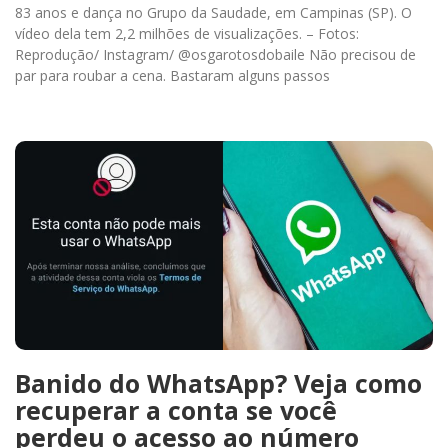
83 anos e dança no Grupo da Saudade, em Campinas (SP). O
vídeo dela tem 2,2 milhões de visualizações. – Fotos:
Reprodução/ Instagram/ @osgarotosdobaile Não precisou de
par para roubar a cena. Bastaram alguns passos
Banido do WhatsApp? Veja como
recuperar a conta se você
perdeu o acesso ao número