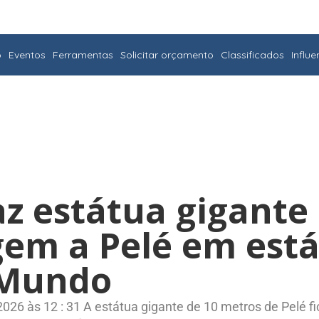
o
Eventos
Ferramentas
Solicitar orçamento
Classificados
Influ
az estátua gigante
m a Pelé em está
 Mundo
/ 2026 às 12 : 31 A estátua gigante de 10 metros de Pelé 