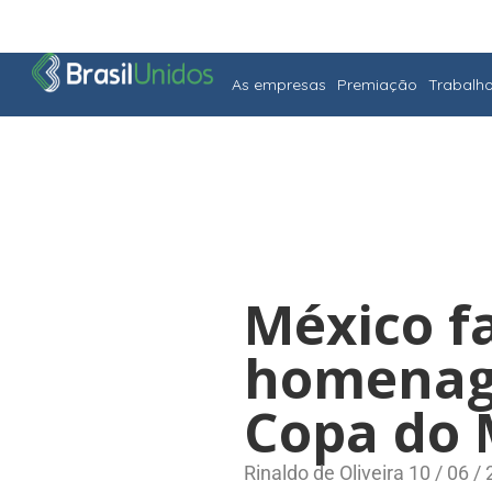
As empresas
Premiação
Trabalh
México f
homenage
Copa do
Rinaldo de Oliveira 10 / 06 