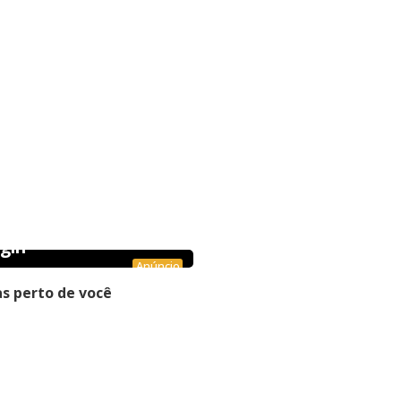
gin
Anúncio
s perto de você