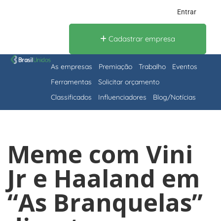
Entrar
Cadastrar empresa
As empresas
Premiação
Trabalho
Eventos
Ferramentas
Solicitar orçamento
Classificados
Influenciadores
Blog/Notícias
Meme com Vini
Jr e Haaland em
“As Branquelas”