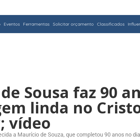
o
Eventos
Ferramentas
Solicitar orçamento
Classificados
Influ
 de Sousa faz 90 a
m linda no Crist
; vídeo
a a Maurício de Souza, que completou 90 anos no dia 