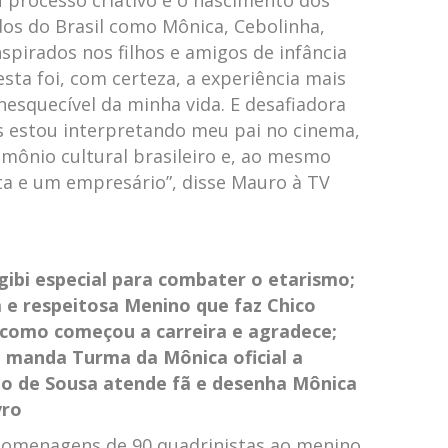
eu processo criativo e o nascimento dos
os do Brasil como Mônica, Cebolinha,
nspirados nos filhos e amigos de infância
 esta foi, com certeza, a experiência mais
nesquecível da minha vida. E desafiadora
s estou interpretando meu pai no cinema,
mônio cultural brasileiro e, ao mesmo
ta e um empresário”, disse Mauro à TV
ibi especial para combater o etarismo;
a e respeitosa
Menino que faz Chico
como começou a carreira e agradece;
 manda Turma da Mônica oficial a
io de Sousa atende fã e desenha Mônica
vro
e homenagens de 90 quadrinistas ao menino