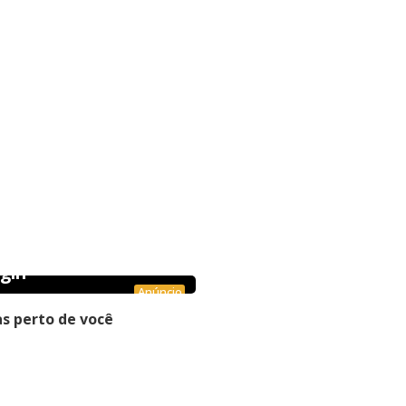
gin
Anúncio
s perto de você