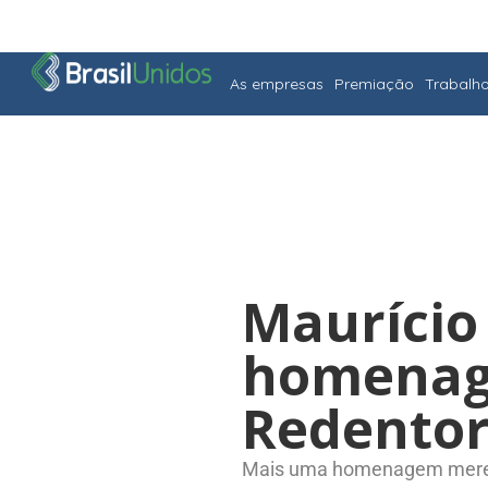
As empresas
Premiação
Trabalh
Maurício
homenage
Redentor
Mais uma homenagem merecid