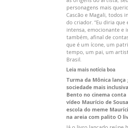
as origens do artista, s
personagens mais querid
Cascão e Magali, todos i
do criador. “Eu diria que
intensa, emocionante e i
também, afinal de conta
que é um ícone, um patri
tempo, um pai, um artis
Brasil.
Leia mais notícia boa
Turma da Mônica lança g
sociedade mais inclusiv
Bento no cinema conta 
vídeo
Maurício de Sousa
escola do meme
Mauríc
na areia com palito
O li
Já o livro lançado reún