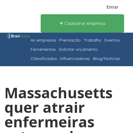
Entrar
Cadastrar empresa
As empresas
Premiação
Trabalho
Eventos
Ferramentas
Solicitar orçamento
Classificados
Influenciadores
Blog/Notícias
Massachusetts
quer atrair
enfermeiras