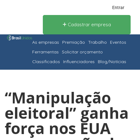
Entrar
Cadastrar empresa
As empresas
Premiação
Trabalho
Eventos
Ferramentas
Solicitar orçamento
Classificados
Influenciadores
Blog/Notícias
“Manipulação
eleitoral” ganha
força nos EUA