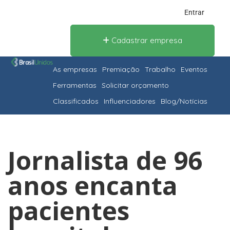
Entrar
Cadastrar empresa
As empresas
Premiação
Trabalho
Eventos
Ferramentas
Solicitar orçamento
Classificados
Influenciadores
Blog/Notícias
Jornalista de 96
anos encanta
pacientes