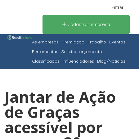
Entrar
Cadastrar empresa
As empresas
Premiação
Trabalho
Eventos
Ferramentas
Solicitar orçamento
Classificados
Influenciadores
Blog/Notícias
Jantar de Ação
de Graças
acessível por