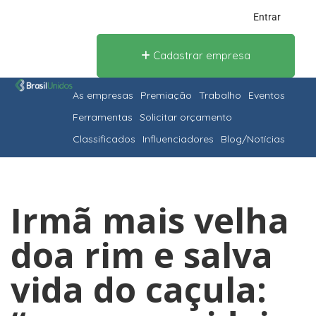
Entrar
Cadastrar empresa
As empresas
Premiação
Trabalho
Eventos
Ferramentas
Solicitar orçamento
Classificados
Influenciadores
Blog/Notícias
Irmã mais velha
doa rim e salva
vida do caçula: