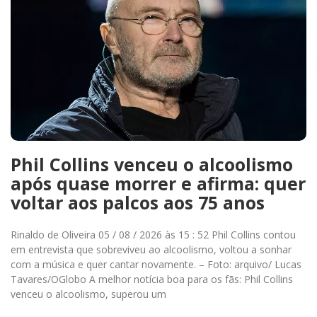
Phil Collins venceu o alcoolismo
após quase morrer e afirma: quer
voltar aos palcos aos 75 anos
Rinaldo de Oliveira 05 / 08 / 2026 às 15 : 52 Phil Collins contou
em entrevista que sobreviveu ao alcoolismo, voltou a sonhar
com a música e quer cantar novamente. – Foto: arquivo/ Lucas
Tavares/OGlobo A melhor notícia boa para os fãs: Phil Collins
venceu o alcoolismo, superou um