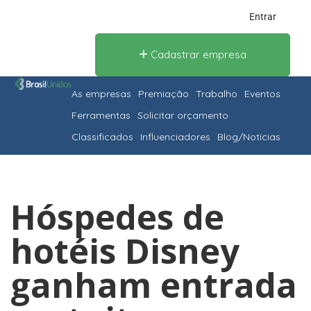
Entrar
Cadastrar empresa
As empresas
Premiação
Trabalho
Eventos
Ferramentas
Solicitar orçamento
Classificados
Influenciadores
Blog/Notícias
Hóspedes de
hotéis Disney
ganham entrada