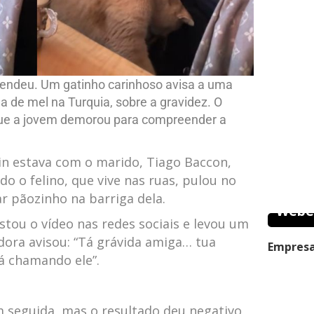
tendeu. Um gatinho carinhoso avisa a uma
ua de mel na Turquia, sobre a gravidez. O
só que a jovem demorou para compreender a
in estava com o marido, Tiago Baccon,
 o felino, que vive nas ruas, pulou no
r pãozinho na barriga dela.
Webe
ostou o vídeo nas redes sociais e levou um
ora avisou: “Tá grávida amiga… tua
Empresa
á chamando ele”.
m seguida, mas o resultado deu negativo,