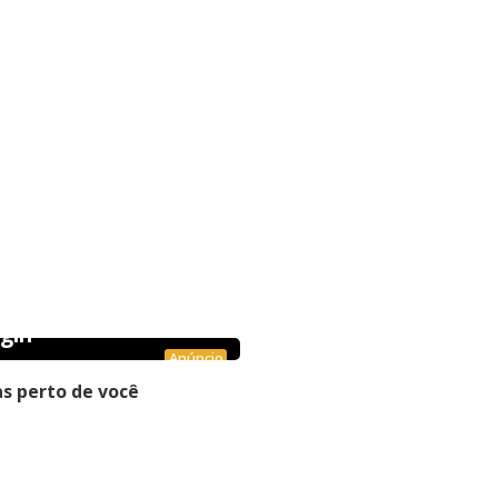
gin
Anúncio
s perto de você