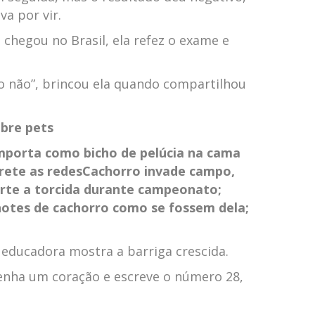
va por vir.
 chegou no Brasil, ela refez o exame e
ho não”, brincou ela quando compartilhou
obre pets
omporta como bicho de pelúcia na cama
rete as redes
Cachorro invade campo,
erte a torcida durante campeonato;
lhotes de cachorro como se fossem dela;
 educadora mostra a barriga crescida.
nha um coração e escreve o número 28,