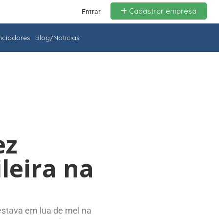
Cadastrar empresa
Entrar
enciadores
Blog/Notícias
ez
leira na
 estava em lua de mel na