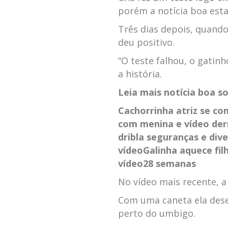
porém a notícia boa esta
Três dias depois, quando
deu positivo.
“O teste falhou, o gatin
a história.
Leia mais notícia boa s
Cachorrinha atriz se c
com menina e vídeo der
dribla seguranças e div
vídeo
Galinha aquece fi
vídeo
28 semanas
No vídeo mais recente, a
Com uma caneta ela dese
perto do umbigo.