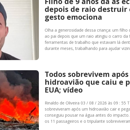
Filho de 9 anos dá as e
depois de raio destruir 
gesto emociona
Olha a generosidade dessa criança: um filho
ao pai depois que um raio atingiu o carro da 
ferramentas de trabalho que estavam lá den
durante meses, trabalhando para ajudar vizin
Todos sobrevivem após
hidroavião que caiu e 
EUA; vídeo
Rinaldo de Oliveira 03 / 08 / 2026 às 09 : 5
sobreviveram após um hidroavião cair e pega
conseguiu pousar na água antes do impacto
os 11 passageiros e o tripulante sobreviver