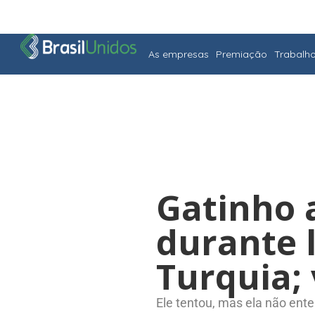
As empresas
Premiação
Trabalh
Gatinho 
durante l
Turquia;
Ele tentou, mas ela não ent