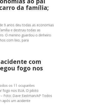
conomias ao pai
carro da família;
 de 9 anos deu todas as economias
família e destruiu todas as
tro. O menino guardou o dinheiro
hos com lixo, para
 acidente com
pegou fogo nos
5 Todos os 11 ocupantes
r fogo nos EUA. O piloto
. – Foto: Dave Eastman/AP Todos
am após um acidente