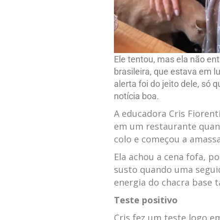
Ele tentou, mas ela não en
brasileira, que estava em l
alerta foi do jeito dele, 
notícia boa.
A educadora Cris Fiorent
em um restaurante quando
colo e começou a amassa
Ela achou a cena fofa, p
susto quando uma seguid
energia do chacra base t
Teste positivo
Cris fez um teste logo e