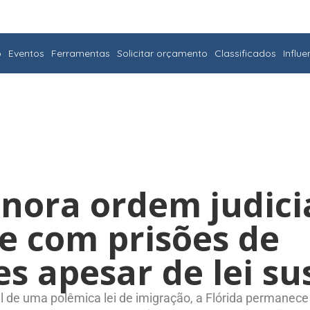
o
Eventos
Ferramentas
Solicitar orçamento
Classificados
Influ
gnora ordem judici
e com prisões de
es apesar de lei s
l de uma polêmica lei de imigração, a Flórida permanec