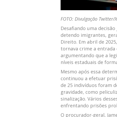
FOTO: ⁢Divulgação Twitter/X
Desafiando uma decisão j
‌detendo imigrantes, ​g
Direito. Em​ abril de 202
tornava ‍crime a ‌entrad
argumentando que a legis
‍níveis estaduais de forma
Mesmo após essa ⁤determin
continuou a⁤ efetuar pri
de 25 indivíduos foram d
gravidade, como peliculiz
sinalização. Vários dess
enfrentando prisões ‍pro
O procurador-geral,⁤ Jam