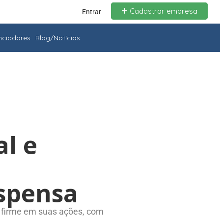
Cadastrar empresa
Entrar
enciadores
Blog/Notícias
al e
uspensa
e firme em suas ações, com