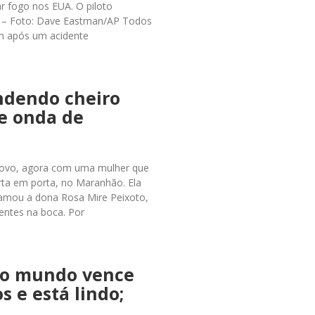
r fogo nos EUA. O piloto
. – Foto: Dave Eastman/AP Todos
am após um acidente
ndendo cheiro
e onda de
novo, agora com uma mulher que
rta em porta, no Maranhão. Ela
amou a dona Rosa Mire Peixoto,
entes na boca. Por
do mundo vence
s e está lindo;