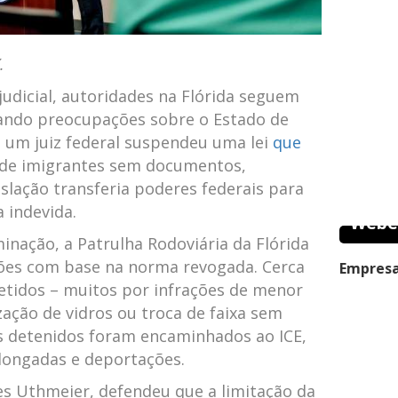
.
udicial, autoridades na Flórida seguem
erando preocupações sobre o Estado de
5, ‍um juiz federal suspendeu uma lei
que
a de imigrantes sem ​documentos,
lação transferia poderes⁢ federais para
⁢ indevida.
Webe
ação, ⁤a Patrulha​ Rodoviária ⁤da Flórida
sões com⁤ base na norma revogada. Cerca
Empresa
etidos – muitos por infrações de menor
ação de vidros ou troca de faixa sem⁢
es detenidos foram⁤ encaminhados ao ICE,
longadas‌ e deportações.
es Uthmeier, defendeu que a limitação da