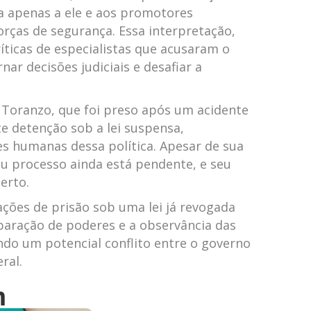
va apenas a ele e aos⁢ promotores
orças de⁣ segurança. Essa interpretação,
íticas de especialistas que ⁤acusaram⁤ o
r ‍decisões judiciais e desafiar ‌a ​
 Toranzo, que foi preso após um acidente
te detenção sob a lei suspensa,
s⁣ humanas dessa⁤ política.⁣ Apesar de sua
u⁣ processo ainda está pendente,​ e ⁢seu⁣
erto.
rações de prisão sob uma lei já revogada
paração de⁣ poderes e a ⁢observância das
cando um potencial conflito entre o governo
ral.
m