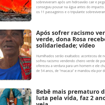
sobreviveram após um hidroavião cair e pega
conseguiu pousar na água antes do impacto
os 11 passageiros e o tripulante sobreviver
Após sofrer racismo ve
verde, dona Rosa receb
solidariedade; vídeo
Humilhados serão exaltados: aconteceu de 
sofreu racismo vendendo cheiro verde de po
ofereceu a verdura para um homem e ele ch
de 54 anos, de “macaca” e mandou ela por d
Bebê mais prematuro 
luta pela vida, faz 2 ano
veja