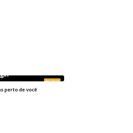
gin
Anúncio
s perto de você