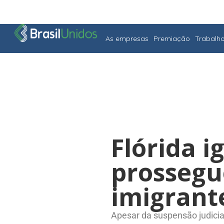
As empresas
Premiação
Trabalh
Flórida i
prossegu
imigrant
Apesar da suspensão judicia