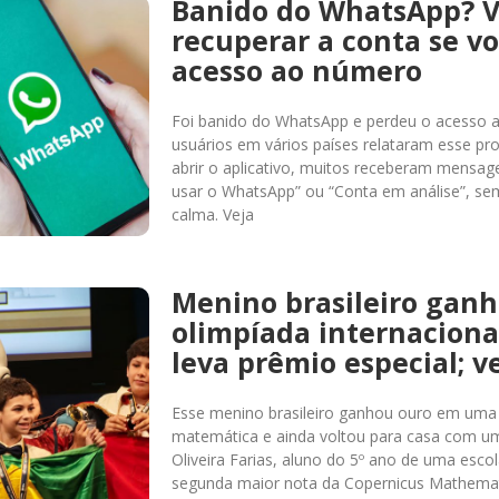
Banido do WhatsApp? 
recuperar a conta se v
acesso ao número
Foi banido do WhatsApp e perdeu o acesso 
usuários em vários países relataram esse pro
abrir o aplicativo, muitos receberam mensa
usar o WhatsApp” ou “Conta em análise”, sem
calma. Veja
Menino brasileiro gan
olimpíada internaciona
leva prêmio especial; v
Esse menino brasileiro ganhou ouro em uma 
matemática e ainda voltou para casa com um
Oliveira Farias, aluno do 5º ano de uma esco
segunda maior nota da Copernicus Mathemat