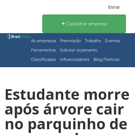
Entrar
Cadastrar empresa
As empresas
Premiação
Trabalho
Eventos
Ferramentas
Solicitar orçamento
Classificados
Influenciadores
Blog/Notícias
Estudante morre
após árvore cair
no parquinho de