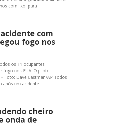
hos com lixo, para
 acidente com
pegou fogo nos
5 Todos os 11 ocupantes
r fogo nos EUA. O piloto
. – Foto: Dave Eastman/AP Todos
am após um acidente
ndendo cheiro
e onda de