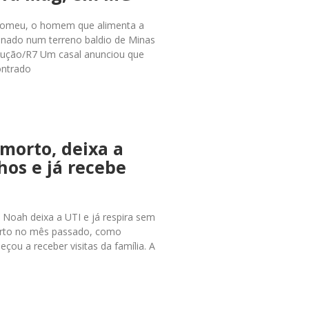
46 Romeu, o homem que alimenta a
nado num terreno baldio de Minas
rodução/R7 Um casal anunciou que
ontrado
morto, deixa a
hos e já recebe
ê Noah deixa a UTI e já respira sem
orto no mês passado, como
ou a receber visitas da família. A