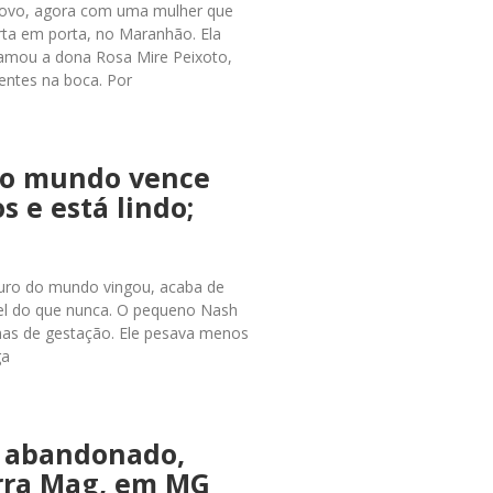
novo, agora com uma mulher que
rta em porta, no Maranhão. Ela
amou a dona Rosa Mire Peixoto,
entes na boca. Por
do mundo vence
s e está lindo;
turo do mundo vingou, acaba de
vel do que nunca. O pequeno Nash
s de gestação. Ele pesava menos
ga
ê abandonado,
rra Mag, em MG