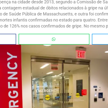
 doença na cidade desde 2013, segundo a Comissão de S
a contagem estadual de óbitos relacionados à gripe na úl
 de Saúde Pública de Massachusetts, e outra foi confir
 mortes infantis confirmadas no estado para quatro. Entr
o de 126% nos casos confirmados de gripe. No mesmo p