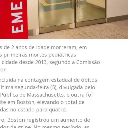
s de 2 anos de idade morreram, em
as primeiras mortes pediátricas
a cidade desde 2013, segundo a Comissão
on.
ncluída na contagem estadual de óbitos
ltima segunda-feira (5), divulgada pelo
ública de Massachusetts, e outra foi
te em Boston, elevando o total de
das no estado para quatro.
ro, Boston registrou um aumento de
dos de gripe. No mesmo período, as