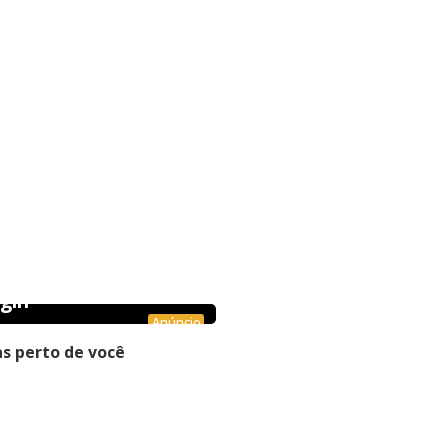
gin
Anúncio
s perto de você