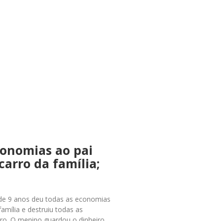
conomias ao pai
carro da família;
 de 9 anos deu todas as economias
família e destruiu todas as
tro. O menino guardou o dinheiro