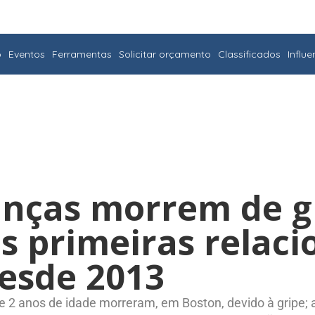
o
Eventos
Ferramentas
Solicitar orçamento
Classificados
Influ
anças morrem de g
s primeiras relac
esde 2013
2 anos de idade morreram, em Boston, devido à gripe; 