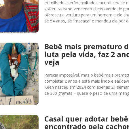
Humilhados serão exaltados: aconteceu de 
sofreu racismo vendendo cheiro verde de po
ofereceu a verdura para um homem e ele ch
de 54 anos, de “macaca” e mandou ela por d
Bebê mais prematuro 
luta pela vida, faz 2 ano
veja
Parecia impossível, mas o bebê mais prema
completar 2 anos e está mais lindo e saudá
Keen nasceu em 2024 com apenas 21 semana
de 300 gramas – quase o peso de uma man
Casal quer adotar beb
encontrado pela cacho