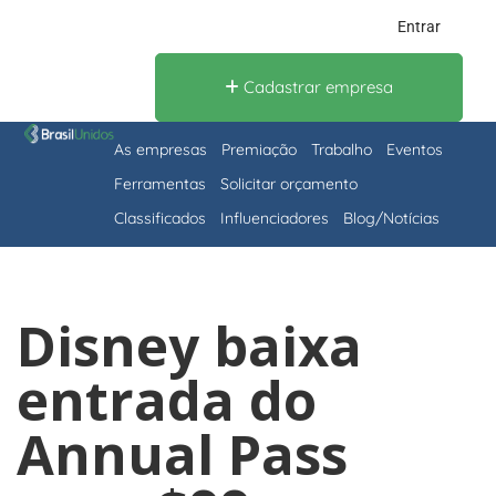
Entrar
Cadastrar empresa
As empresas
Premiação
Trabalho
Eventos
Ferramentas
Solicitar orçamento
Classificados
Influenciadores
Blog/Notícias
Disney baixa
entrada do
Annual Pass