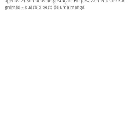
apenas 21 semanas de gestação. Ele pesava menos de 300
gramas – quase o peso de uma manga