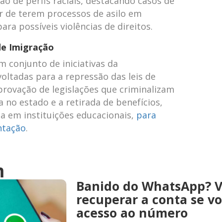
ão de perfis raciais, destacando casos de
r de terem processos de asilo em
a possíveis violências de direitos.
de Imigração
m conjunto de iniciativas da
oltadas para a repressão das leis de
aprovação de legislações que criminalizam
no estado e a retirada de benefícios,
a em instituições educacionais,
para
ntação
.
m
Banido do WhatsApp? 
recuperar a conta se v
acesso ao número