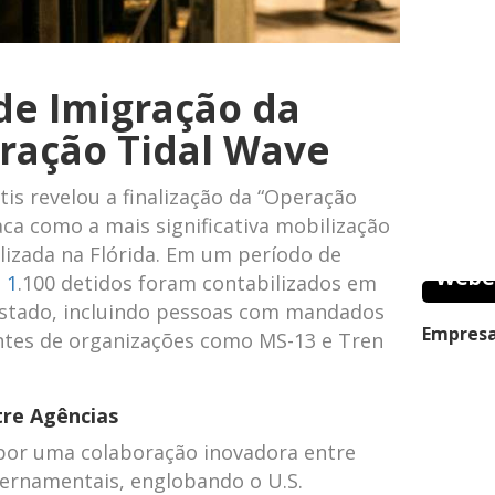
de Imigração da
eração Tidal Wave
s revelou a finalização da “Operação
aca como a mais significativa mobilização
alizada na Flórida. Em um período de
Webe
 1
.100 detidos foram contabilizados em
 estado, incluindo pessoas com mandados
Empresa
ntes de organizações como MS-13 e Tren
tre Agências
por uma colaboração inovadora entre
vernamentais, englobando o U.S.