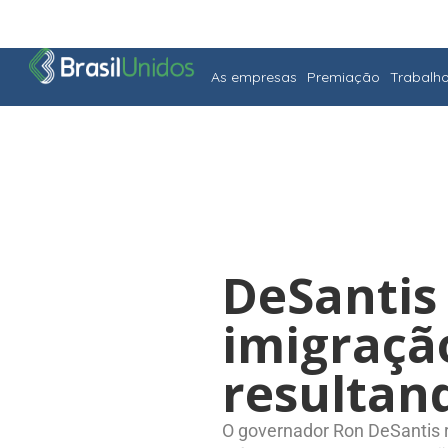
As empresas
Premiação
Trabalh
DeSantis 
imigração
resultan
O governador Ron DeSantis 