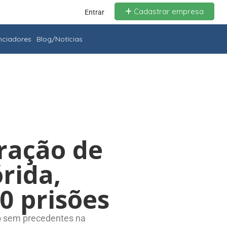
Cadastrar empresa
Entrar
enciadores
Blog/Notícias
eração de
rida,
0 prisões
o sem precedentes na