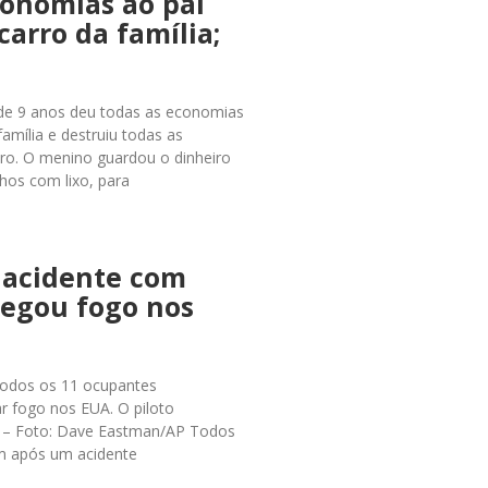
conomias ao pai
carro da família;
 de 9 anos deu todas as economias
família e destruiu todas as
tro. O menino guardou o dinheiro
hos com lixo, para
 acidente com
pegou fogo nos
5 Todos os 11 ocupantes
r fogo nos EUA. O piloto
. – Foto: Dave Eastman/AP Todos
am após um acidente