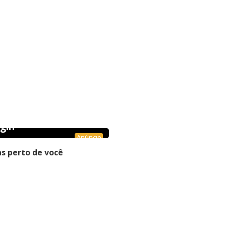
gin
Anúncio
s perto de você