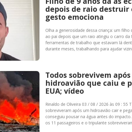
Filho de 9 anos dá as e
depois de raio destruir 
gesto emociona
Olha a generosidade dessa criança: um filho
ao pai depois que um raio atingiu o carro da 
ferramentas de trabalho que estavam lá den
durante meses, trabalhando para ajudar vizin
Todos sobrevivem após
hidroavião que caiu e 
EUA; vídeo
Rinaldo de Oliveira 03 / 08 / 2026 às 09 : 5
sobreviveram após um hidroavião cair e pega
conseguiu pousar na água antes do impacto
os 11 passageiros e o tripulante sobreviver