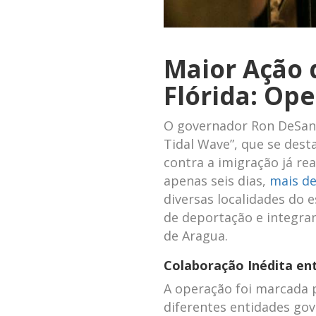
Maior Ação 
Flórida: Op
O governador Ron DeSanti
Tidal Wave”, que se dest
contra a imigração já re
apenas seis dias,
mais de
diversas localidades do
de deportação e integra
de Aragua.
Colaboração Inédita en
A operação foi marcada 
diferentes entidades go