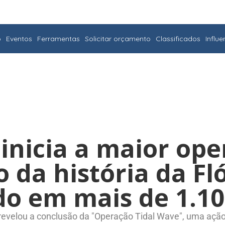
o
Eventos
Ferramentas
Solicitar orçamento
Classificados
Influ
inicia a maior op
 da história da Fló
do em mais de 1.10
revelou a conclusão da "Operação Tidal Wave", uma açã