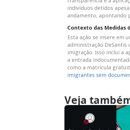
transparência e a aplicaç
indivíduos detidos apesa
andamento, apontando par
Contexto das Medidas 
Esta ação se insere em u
administração DeSantis v
imigração. Isso inclui a 
a entrada indocumentada 
como a matrícula gratuit
imigrantes sem docume
Veja també