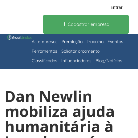
Entrar
Cadastrar empresa
As empresas
Premiação
Trabalho
Eventos
Ferramentas
Solicitar orçamento
Classificados
Influenciadores
Blog/Notícias
Dan Newlin
mobiliza ajuda
humanitária à