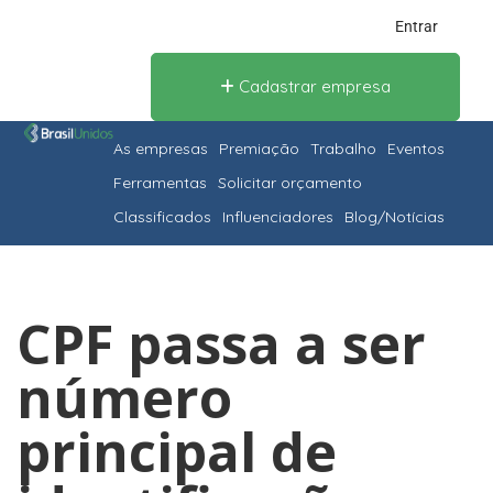
Entrar
Cadastrar empresa
As empresas
Premiação
Trabalho
Eventos
Ferramentas
Solicitar orçamento
Classificados
Influenciadores
Blog/Notícias
CPF passa a ser
número
principal de