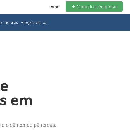
Cadastrar empresa
Entrar
enciadores
Blog/Notícias
ue
as em
te o câncer de pâncreas,