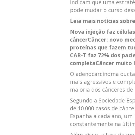
indicam que uma estraté
pode mudar o curso dess
Leia mais notícias sobr
Nova injeção faz célu
câncer
Câncer: novo me
proteínas que fazem tu
CAR-T faz 72% dos paci
completa
Câncer muito l
O adenocarcinoma ductal
mais agressivos e compl
maioria dos cânceres de 
Segundo a Sociedade Esp
de 10.000 casos de cânce
Espanha a cada ano, u
constantemente na últim
Além disso, a taxa de mo