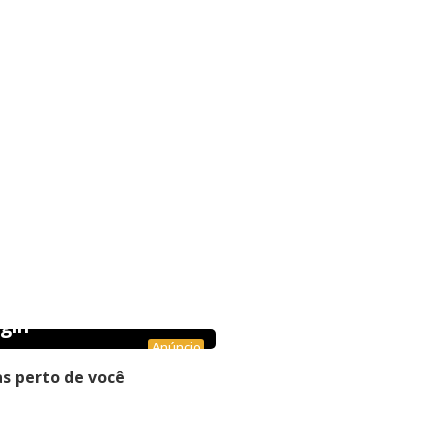
gin
Anúncio
s perto de você