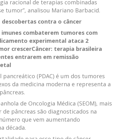
gia racional de terapias combinadas
e tumor”, analisou Mariano Barbacid.
e descobertas contra o câncer
las imunes combaterem tumores com
dicamento experimental ataca 2
mor crescer
Câncer: terapia brasileira
entes entrarem em remissão
etal
 pancreático (PDAC) é um dos tumores
exos da medicina moderna e representa a
pâncreas.
anhola de Oncologia Médica (SEOM), mais
r de pâncreas são diagnosticados na
m número que vem aumentando
a década.
rtalidade para esse tipo de câncer