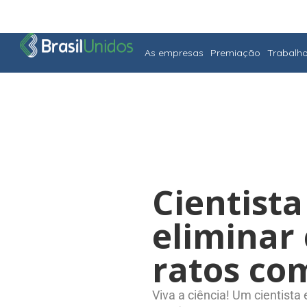
As empresas
Premiação
Trabalh
Cientist
eliminar
ratos co
Viva a ciência! Um cientist