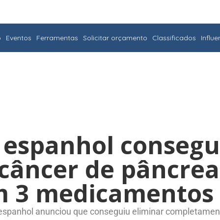
o
Eventos
Ferramentas
Solicitar orçamento
Classificados
Influ
a espanhol conseg
 câncer de pâncre
m 3 medicamentos
a espanhol anunciou que conseguiu eliminar completamen