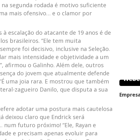
o na segunda rodada é motivo suficiente
ma mais ofensivo… e o clamor por
 à escalação do atacante de 19 anos é de
os brasileiros. “Ele tem muita
sempre foi decisivo, inclusive na Seleção.
dar mais intensidade e objetividade a um
, afirmou o Galinho. Além dele, outros
ença do jovem que atualmente defende
Webe
 “É uma joia rara. E mostrou que também
ateral-zagueiro Danilo, que disputa a sua
Empresa
prefere adotar uma postura mais cautelosa
já deixou claro que Endrick será
… num futuro próximo! “Ele, Rayan e
dade e precisam apenas evoluir para