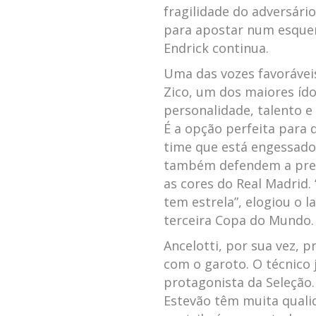
fragilidade do adversári
para apostar num esque
Endrick continua.
Uma das vozes favoráveis
Zico, um dos maiores ídol
personalidade, talento e 
É a opção perfeita para 
time que está engessado”
também defendem a pres
as cores do Real Madrid.
tem estrela”, elogiou o l
terceira Copa do Mundo.
Ancelotti, por sua vez, 
com o garoto. O técnico 
protagonista da Seleção
Estevão têm muita quali