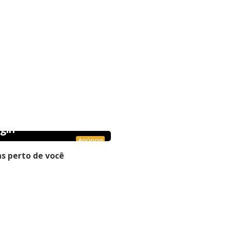
gin
Anúncio
s perto de você