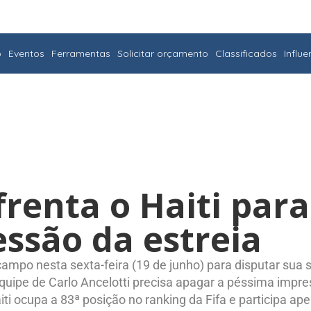
o
Eventos
Ferramentas
Solicitar orçamento
Classificados
Influ
frenta o Haiti par
ssão da estreia
 campo nesta sexta-feira (19 de junho) para disputar sua
uipe de Carlo Ancelotti precisa apagar a péssima impres
iti ocupa a 83ª posição no ranking da Fifa e participa 