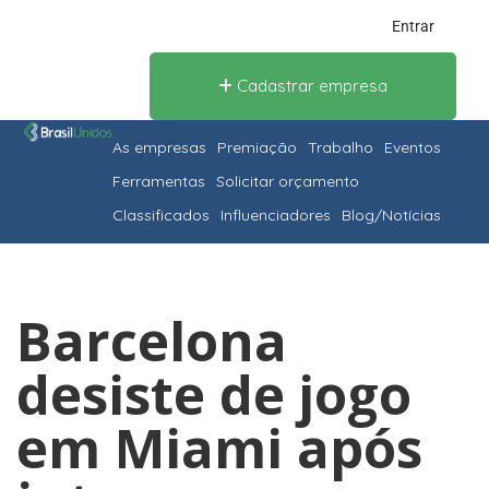
Entrar
Cadastrar empresa
As empresas
Premiação
Trabalho
Eventos
Ferramentas
Solicitar orçamento
Classificados
Influenciadores
Blog/Notícias
Barcelona
desiste de jogo
em Miami após