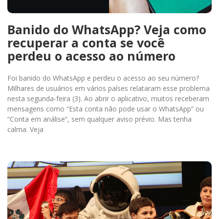
Banido do WhatsApp? Veja como
recuperar a conta se você
perdeu o acesso ao número
Foi banido do WhatsApp e perdeu o acesso ao seu número?
Milhares de usuários em vários países relataram esse problema
nesta segunda-feira (3). Ao abrir o aplicativo, muitos receberam
mensagens como “Esta conta não pode usar o WhatsApp” ou
“Conta em análise”, sem qualquer aviso prévio. Mas tenha
calma. Veja