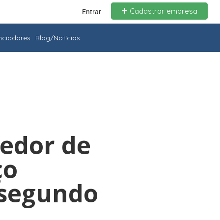
Cadastrar empresa
Entrar
enciadores
Blog/Notícias
redor de
ço
 segundo