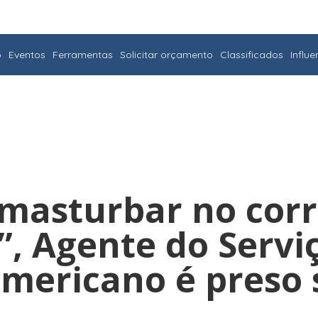
o
Eventos
Ferramentas
Solicitar orçamento
Classificados
Influ
 masturbar no cor
”, Agente do Servi
americano é preso