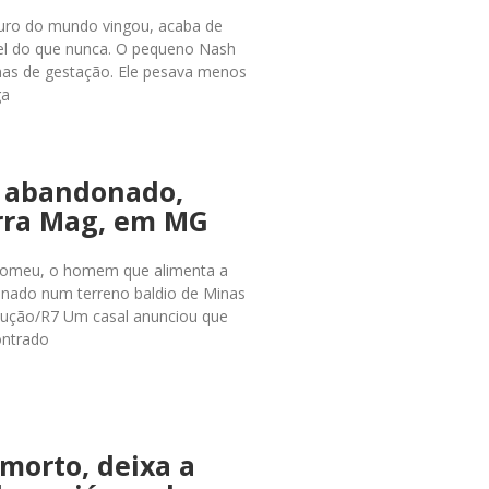
turo do mundo vingou, acaba de
vel do que nunca. O pequeno Nash
s de gestação. Ele pesava menos
ga
ê abandonado,
rra Mag, em MG
46 Romeu, o homem que alimenta a
nado num terreno baldio de Minas
rodução/R7 Um casal anunciou que
ontrado
morto, deixa a