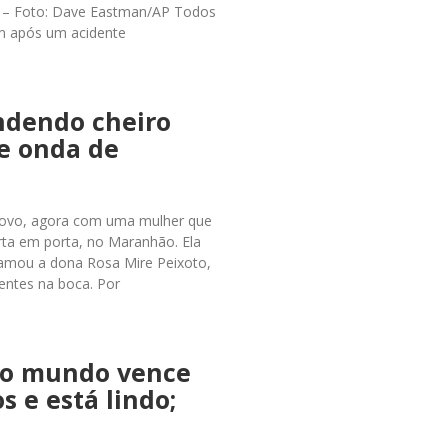
. – Foto: Dave Eastman/AP Todos
am após um acidente
ndendo cheiro
e onda de
novo, agora com uma mulher que
rta em porta, no Maranhão. Ela
amou a dona Rosa Mire Peixoto,
entes na boca. Por
do mundo vence
s e está lindo;