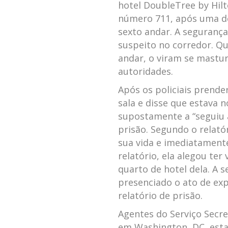
hotel DoubleTree by Hilt
número 711, após uma d
sexto andar. A segurança
suspeito no corredor. Qu
andar, o viram se mastu
autoridades.
Após os policiais prend
sala e disse que estava 
supostamente a “seguiu 
prisão. Segundo o relatór
sua vida e imediatament
relatório, ela alegou te
quarto de hotel dela. A
presenciado o ato de ex
relatório de prisão.
Agentes do Serviço Secr
em Washington, DC, estav