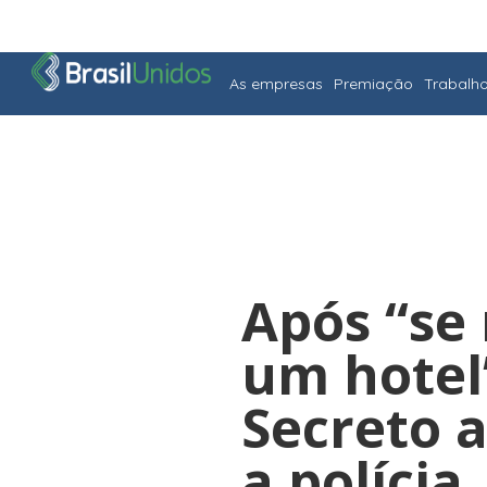
As empresas
Premiação
Trabalh
Após “se
um hotel
Secreto 
a polícia