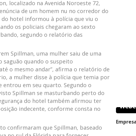
on, localizado na Avenida Noroeste 72,
enúncia de um homem nu no corredor do
 do hotel informou à polícia que viu o
ando os policiais chegaram ao sexto
rbando, segundo o relatório das
erem Spillman, uma mulher saiu de uma
no saguão quando o suspeito
até o mesmo andar”, afirma o relatório de
io, a mulher disse à polícia que temia por
e entrou em seu quarto. Segundo o
r visto Spillman se masturbando perto do
 segurança do hotel também afirmou ter
Webe
posição indecente, conforme consta no
Empresa
eto confirmaram que Spillman, baseado
a no sul da Flórida para fornecer