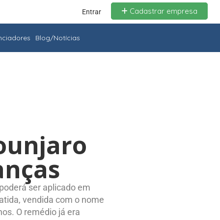
Cadastrar empresa
Entrar
enciadores
Blog/Notícias
ounjaro
anças
 poderá ser aplicado em
epatida, vendida com o nome
nos. O remédio já era