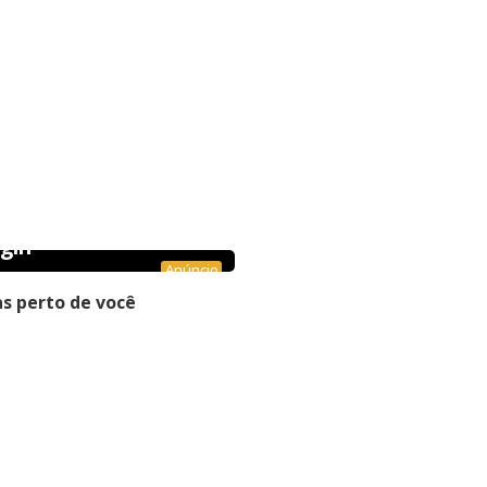
gin
Anúncio
s perto de você