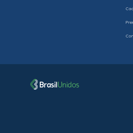
Cad
Pre
Con