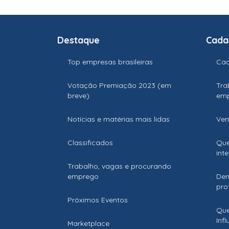
Destaque
Cada
Top empresas brasileiras
Cad
Votação Premiação 2023 (em
Tra
breve)
em
Notícias e matérias mais lidas
Ven
Classificados
Que
int
Trabalho, vagas e procurando
emprego
Den
prof
Próximos Eventos
Que
Inf
Marketplace