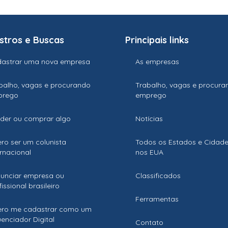
stros e Buscas
Principais links
astrar uma nova empresa
As empresas
balho, vagas e procurando
Trabalho, vagas e procura
prego
emprego
der ou comprar algo
Notícias
ro ser um colunista
Todos os Estados e Cidad
ernacional
nos EUA
unciar empresa ou
Classificados
issional brasileiro
Ferramentas
ro me cadastrar como um
luenciador Digital
Contato