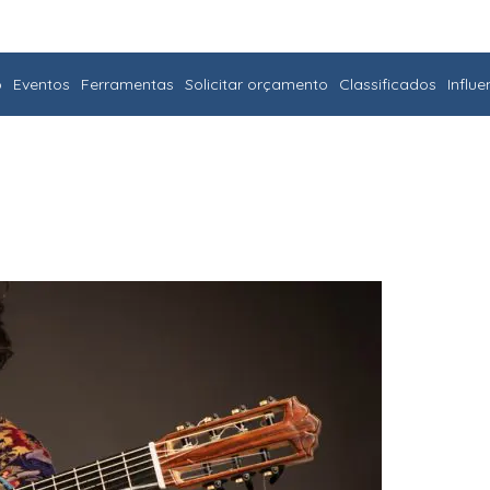
o
Eventos
Ferramentas
Solicitar orçamento
Classificados
Influ