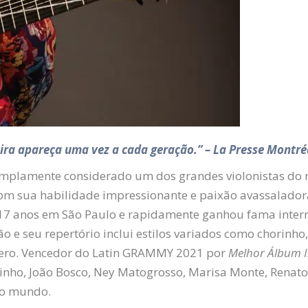
eira apareça uma vez a cada geração.” – La Presse Montré
mplamente considerado um dos grandes violonistas do mu
om sua habilidade impressionante e paixão avassalador
 17 anos em São Paulo e rapidamente ganhou fama intern
lão e seu repertório inclui estilos variados como chorin
ênero. Vencedor do Latin GRAMMY 2021 por
Melhor Álbum 
uinho, João Bosco, Ney Matogrosso, Marisa Monte, Renato 
do mundo.