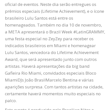
oficial de eventos. Neste dia serão entregues os
prêmios especiais (Lifetime Achievement), e o ícone
brasileiro Lulu Santos está entre os
homenageados. Também no dia 10 de novembro,
a META apresentará o Brazil Week #LatinGRAMMY,
uma festa especial no
ZeyZey
para receber os
indicados brasileiros em Miami e homenagear
Lulu Santos, vencedora do Lifetime Achievement
Award, que será apresentado junto com outros
artistas. Haverá apresentações da big band
Gafieira Rio Miami, convidados especiais
Bloco
Miami
DJs João
Brasil
Marcelo
Bentina
e várias
aparições surpresa. Com tantos artistas na cidade,
certamente haverá momentos muito especiais no
palco.
Este evento é produzido pelo Brazilian Nites e