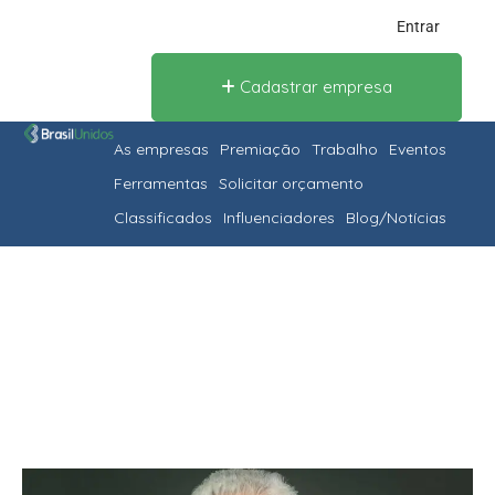
Entrar
Cadastrar empresa
As empresas
Premiação
Trabalho
Eventos
Ferramentas
Solicitar orçamento
Classificados
Influenciadores
Blog/Notícias