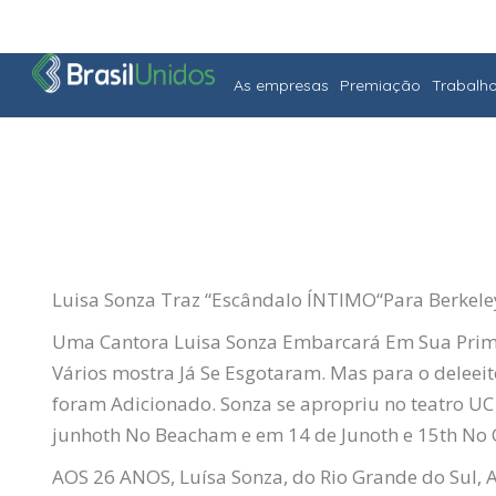
As empresas
Premiação
Trabalh
Luisa Sonza Traz “
Escândalo
ÍNTIMO
“Para
Berkele
Uma Cantora Luisa Sonza Embarcará Em Sua Prime
Vários mostra Já Se Esgotaram. Mas para o deleei
foram
Adicionado
.
Sonza se apropriu no teatro UC
junho
th
No Beacham e em 14 de Juno
th
e 15
th
No C
AOS 26 ANOS, Luísa Sonza, do Rio Grande do Sul, 