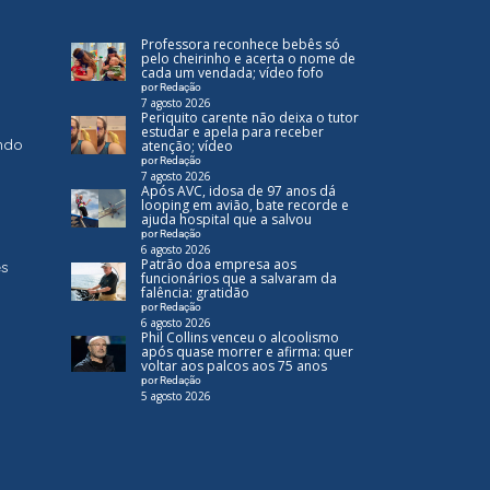
Professora reconhece bebês só
pelo cheirinho e acerta o nome de
cada um vendada; vídeo fofo
por Redação
7 agosto 2026
Periquito carente não deixa o tutor
estudar e apela para receber
ndo
atenção; vídeo
por Redação
7 agosto 2026
Após AVC, idosa de 97 anos dá
looping em avião, bate recorde e
ajuda hospital que a salvou
por Redação
6 agosto 2026
Patrão doa empresa aos
es
funcionários que a salvaram da
falência: gratidão
por Redação
6 agosto 2026
Phil Collins venceu o alcoolismo
após quase morrer e afirma: quer
voltar aos palcos aos 75 anos
por Redação
5 agosto 2026