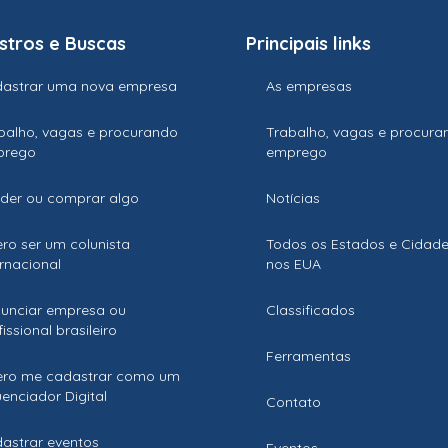
stros e Buscas
Principais links
astrar uma nova empresa
As empresas
balho, vagas e procurando
Trabalho, vagas e procura
prego
emprego
der ou comprar algo
Notícias
ro ser um colunista
Todos os Estados e Cidad
ernacional
nos EUA
unciar empresa ou
Classificados
issional brasileiro
Ferramentas
ro me cadastrar como um
luenciador Digital
Contato
astrar eventos