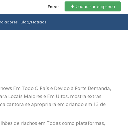
Cadastrar empresa
Entrar
enciadores
Blog/Notícias
 shows
Em Todo O País
e
Devido à Forte Demanda,
ra Locais Maiores e Em Ultos, mostra extras
ma cantora se apropriará em orlando em 13 de
bilhões de riachos em Todas como plataformas,