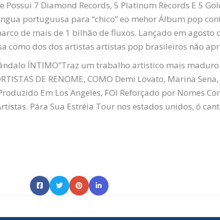
e Possui 7 Diamond Records, 5 Platinum Records E 5 Go
 língua portuguusa para “chico” eo mehor Álbum pop c
arco de mais de 1 bilhão de fluxos. Lançado em agosto 
sa como dos dos artistas artistas pop brasileiros não ap
ândalo
ÍNTIMO
”Traz um trabalho artistico mais madur
ISTAS DE RENOME, COMO Demi Lovato, Marina Sena, 
, Produzido Em Los Angeles, FOI Reforçado por Nomes C
rtistas. Pára
Sua Estréia
Tour nos estados unidos, ó can