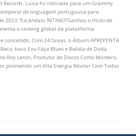
ld Records. Luisa foi indicada para um Grammy
ontemporal de linguagem portuguusa para
de 2023,“
Escândalo
ÍNTIMO
”Ganhou o título de
resenta o ranking global da plataiforma.
o e concebido. Com 24 faixas, o Álbum APREPENTA
Baco, baco
Exu
Faça Blues e Batida de Duda.
omo Roy Lenzo, Produtor de Discos Como Montero,
tor prometido um
Alta Energia
Mostar Com Todos