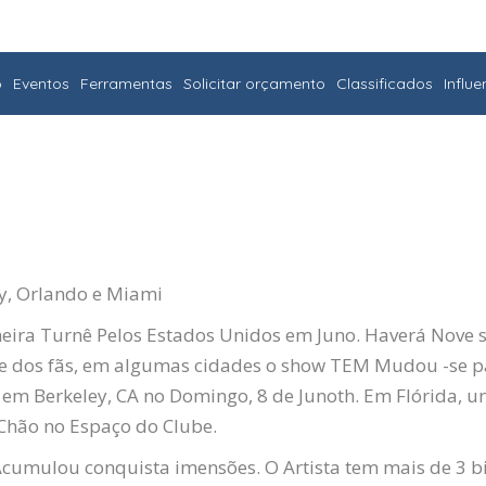
o
Eventos
Ferramentas
Solicitar orçamento
Classificados
Influ
y,
Orlando e Miami
ira Turnê Pelos Estados Unidos em Juno. Haverá Nove
te dos fãs, em algumas cidades o show
TEM
Mudou -se pa
 em Berkeley, CA no Domingo, 8 de Juno
th
. Em
Flórida, u
hão no Espaço do Clube.
Acumulou conquista imensões. O Artista tem mais de 3 