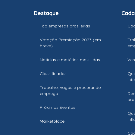
Destaque
Cada
Top empresas brasileiras
Cad
Votação Premiação 2023 (em
Tra
breve)
em
Notícias e matérias mais lidas
Ven
Classificados
Que
int
Trabalho, vagas e procurando
emprego
Den
prof
Próximos Eventos
Que
Inf
Marketplace
Cad