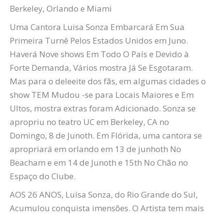
Berkeley,
Orlando e Miami
Uma Cantora Luisa Sonza Embarcará Em Sua
Primeira Turnê Pelos Estados Unidos em Juno.
Haverá Nove shows
Em Todo O País
e
Devido à
Forte Demanda, Vários mostra Já Se Esgotaram.
Mas para o deleeite dos fãs, em algumas cidades o
show
TEM
Mudou -se para Locais Maiores e Em
Ultos, mostra extras foram
Adicionado
.
Sonza se
apropriu no teatro UC em Berkeley, CA no
Domingo, 8 de Juno
th
. Em
Flórida, uma cantora se
apropriará em orlando em 13 de junho
th
No
Beacham e em 14 de Juno
th
e 15
th
No Chão no
Espaço do Clube.
AOS 26 ANOS, Luísa Sonza, do Rio Grande do Sul,
Acumulou conquista imensões. O Artista tem mais