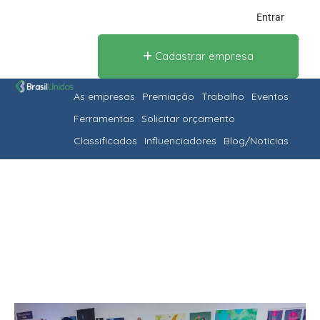
Entrar
Cadastrar empresa
As empresas
Premiação
Trabalho
Eventos
Ferramentas
Solicitar orçamento
Classificados
Influenciadores
Blog/Notícias