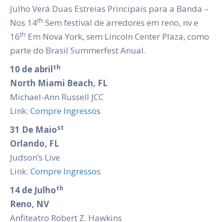
Julho Verá Duas Estreias Principais para a Banda –
th
Nos 14
Sem festival de arredores em reno, nv e
th
16
Em Nova York, sem Lincoln Center Plaza, como
parte do Brasil Summerfest Anual.
th
10 de abril
North Miami Beach, FL
Michael-Ann Russell JCC
Link:
Compre Ingressos
st
31 De Maio
Orlando, FL
Judson’s Live
Link:
Compre Ingressos
th
14 de Julho
Reno, NV
Anfiteatro Robert Z. Hawkins