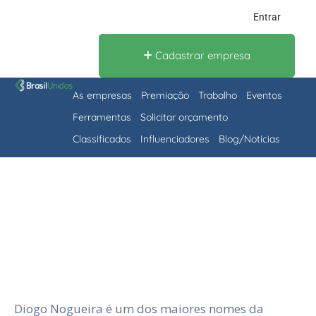
Entrar
Cadastrar empresa
As empresas
Premiação
Trabalho
Eventos
Ferramentas
Solicitar orçamento
Classificados
Influenciadores
Blog/Notícias
Diogo Nogueira é um dos maiores nomes da