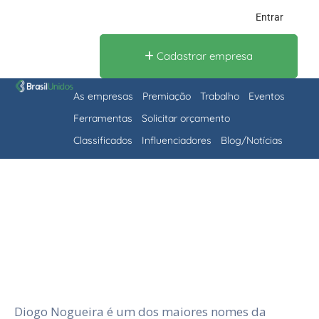
Entrar
Cadastrar empresa
As empresas
Premiação
Trabalho
Eventos
Ferramentas
Solicitar orçamento
Classificados
Influenciadores
Blog/Notícias
Diogo Nogueira é um dos maiores nomes da