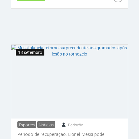
sua impressionante performance na MLS. Um
espetáculo imperdível!
13 setembro
Esportes
Notícias
Redação
Messi planeja retorno
Período de recuperação. Lionel Messi pode
surpreendente aos gramados