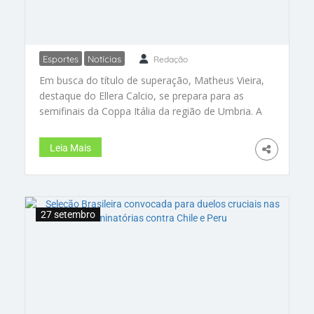
Esportes
Notícias
Redação
Matheus Vieira almeja as
Em busca do título de superação, Matheus Vieira,
semifinais da Coppa Itália de
destaque do Ellera Calcio, se prepara para as
Umbria e projeta acesso à 4ª
semifinais da Coppa Itália da região de Umbria. A
divisão italiana
vitória não representaria apenas um troféu, mas
também o acesso à 4ª divisão italiana.
Leia Mais
Acompanhe a luta e a garra desse jovem
jogador rumo ao sucesso
27 setembro