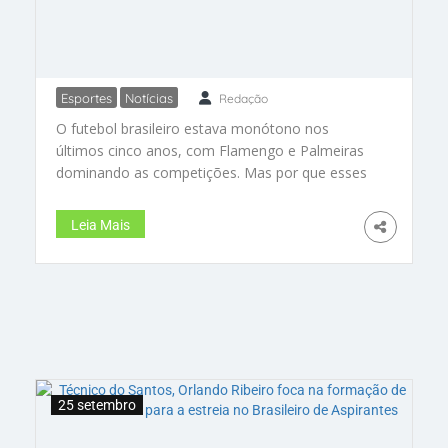
Esportes
Notícias
Redação
Futebol brasileiro precisa
O futebol brasileiro estava monótono nos
implementar o fair play
últimos cinco anos, com Flamengo e Palmeiras
financeiro
dominando as competições. Mas por que esses
clubes se destacaram em um ambiente de
equilíbrio e imprevisibilidade? Antigamente, todos
Leia Mais
falavam em 12 clubes competindo pelo título. O
que mudou
25 setembro