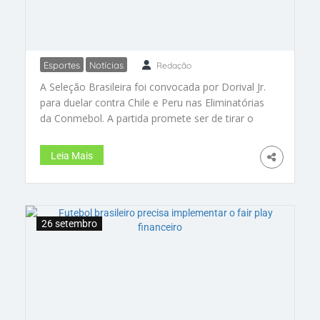
Esportes
Notícias
Redação
Seleção Brasileira convocada
A Seleção Brasileira foi convocada por Dorival Jr.
para duelos cruciais nas
para duelar contra Chile e Peru nas Eliminatórias
Eliminatórias contra Chile e Peru
da Conmebol. A partida promete ser de tirar o
fôlego, com os craques em campo para garantir
a classificação rumo à Copa do Mundo de 2026.
Leia Mais
Confira os convocados!
#SeleçãoBrasileira
#Eliminatórias2026
26 setembro