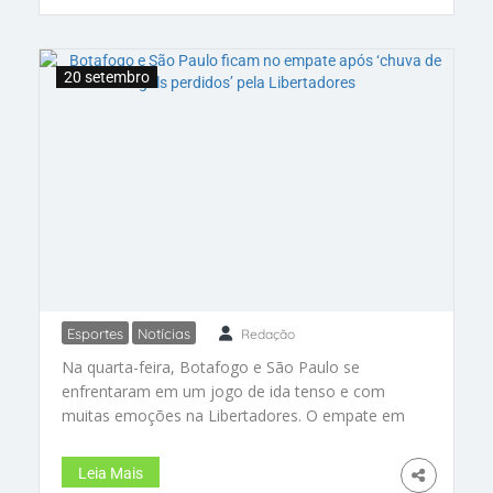
e 17 de outubro são as datas-base para os
confrontos decisivos. Não perca a reedição da
final de 2022 entre Corinthians e Flamengo!
20 setembro
#copadobrasil #semifinais
Esportes
Notícias
Redação
Botafogo e São Paulo ficam no
Na quarta-feira, Botafogo e São Paulo se
empate após ‘chuva de gols
enfrentaram em um jogo de ida tenso e com
perdidos’ pela Libertadores
muitas emoções na Libertadores. O empate em
0 a 0 deixou tudo indefinido para a partida
decisiva no Morumbi. Com defesas sólidas, os
Leia Mais
times prometem um duelo ainda mais intenso na