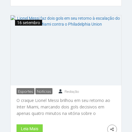
próxima semana. Os detalhes desse confronto
você confere aqui! #Libertadores #Botafogo
#SãoPaulo
16 setembro
Esportes
Notícias
Redação
Lionel Messi faz dois gols em seu
O craque Lionel Messi brilhou em seu retorno ao
retorno à escalação do Inter
Inter Miami, marcando dois gols decisivos em
Miami contra o Philadelphia
apenas quatro minutos na vitória sobre o
Union
Philadelphia Union. Com sua magia em campo,
Messi ajudou a equipe a virar o jogo e manter
Leia Mais