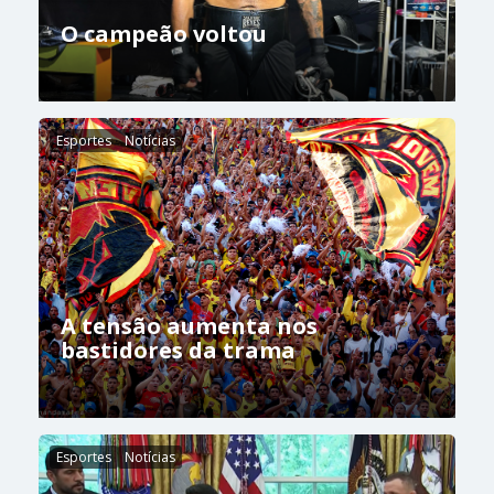
O campeão voltou
Esportes
Notícias
A tensão aumenta nos
bastidores da trama
Esportes
Notícias