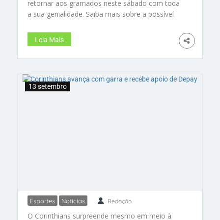
retornar aos gramados neste sábado com toda
após lesão no tornozelo
a sua genialidade. Saiba mais sobre a possível
volta do craque argentino pelo Inter Miami!
#LionelMessi #InterMiami #Futebol
Leia Mais
13 setembro
Esportes
Notícias
Redação
Corinthians avança com garra e
O Corinthians surpreende mesmo em meio à
recebe apoio de Depay