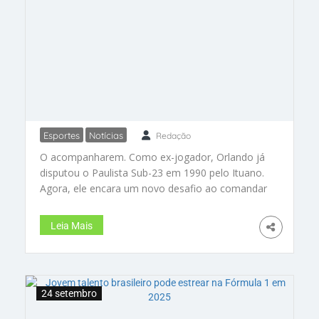
Esportes
Notícias
Redação
Técnico do Santos, Orlando
O acompanharem. Como ex-jogador, Orlando já
Ribeiro foca na formação de
disputou o Paulista Sub-23 em 1990 pelo Ituano.
novos talentos para a estreia no
Agora, ele encara um novo desafio ao comandar
Brasileiro de Aspirantes
o Santos na competição
Leia Mais
24 setembro