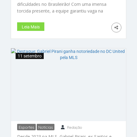
dificuldades no Brasileirão! Com uma imensa
torcida presente, a equipe garantiu vaga na
semifinal da Copa do Brasil após derrotar o
Juventude por 3 a 1. Gols emocionantes de
Leia Mais
Romero e Zé Marcos movimentaram a Neo
Química Arena. Saiba mais!
11 setembro
Esportes
Notícias
Redação
Destaque: Gabriel Pirani ganha
Desde 2023 na MLS, Gabriel Pirani, ex-Santos e