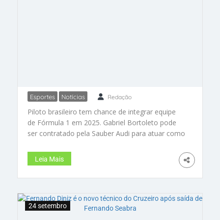
Esportes
Notícias
Redação
Jovem talento brasileiro pode
Piloto brasileiro tem chance de integrar equipe
estrear na Fórmula 1 em 2025
de Fórmula 1 em 2025. Gabriel Bortoleto pode
ser contratado pela Sauber Audi para atuar como
reserva e no desenvolvimento do carro ao lado
de Valtteri Bottas. Equipe procura talento jovem
Leia Mais
para acompanhar a nova geração das pistas.
Williams interessada em outros nomes
promissores
24 setembro