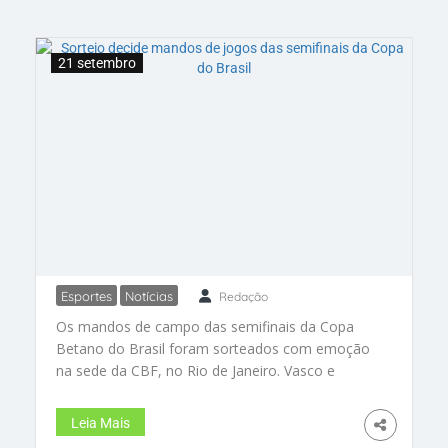
21 setembro
Esportes
Notícias
Redação
Sorteio decide mandos de jogos
Os mandos de campo das semifinais da Copa
das semifinais da Copa do Brasil
Betano do Brasil foram sorteados com emoção
na sede da CBF, no Rio de Janeiro. Vasco e
Corinthians terão a vantagem de jogar em casa,
enquanto Flamengo e Atlético-MG buscam abrir
Leia Mais
o placar como mandantes. Agende na agenda: 2