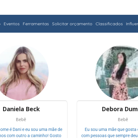
o
Eventos
Ferramentas
Solicitar orçamento
Classificados
Influ
Daniela Beck
Debora Dum
Bebê
Bebê
nome é Dani e eu sou uma mãe de
Eu sou uma mãe que gosta 
nos com outro a caminho! Gosto
com pessoas que sempre deu