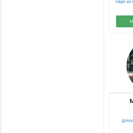
viajar ao 
M
M
@moni