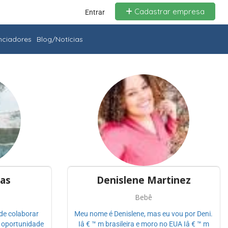
Cadastrar empresa
Entrar
enciadores
Blog/Notícias
as
Denislene Martinez
Bebê
de colaborar
Meu nome é Denislene, mas eu vou por Deni.
 oportunidade
Iâ € ™ m brasileira e moro no EUA Iâ € ™ m