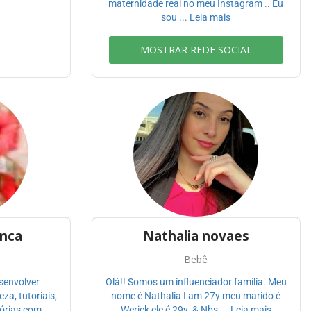
maternidade real no meu Instagram .. Eu
sou ... Leia mais
MOSTRAR REDE SOCIAL
anca
Nathalia novaes
Bebê
senvolver
Olá!! Somos um influenciador família. Meu
a, tutoriais,
nome é Nathalia I am 27y meu marido é
órias com ...
Werick ele é 29y. & Nbs ... Leia mais