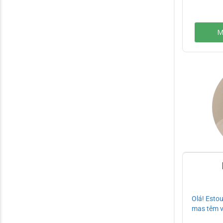
M
Olá! Estou
mas têm vi