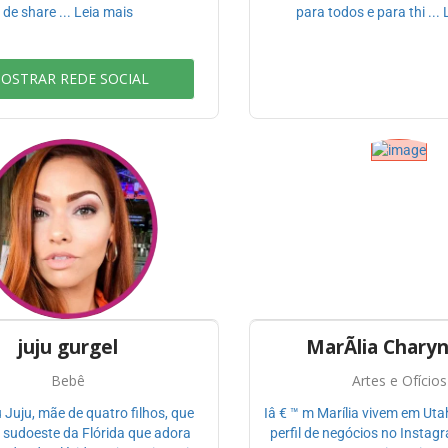
de share ... Leia mais
para todos e para thi ...
OSTRAR REDE SOCIAL
juju gurgel
MarÃ­lia Chary
Bebê
Artes e Ofícios
u Juju, mãe de quatro filhos, que
Iâ € ™ m Marília vivem em Ut
 sudoeste da Flórida que adora
perfil de negócios no Instag