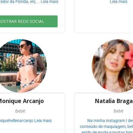
redor da Flórida, enj ... Leia mais
Leia mais
OSTRAR REDE SOCIAL
onique Arcanjo
Natalia Brag
Bebê
Bebê
quehellenarcanjo Leia mais
Na minha instagram I de
conteúdo de maquiagem, belez
estilo de moda e muitas hist