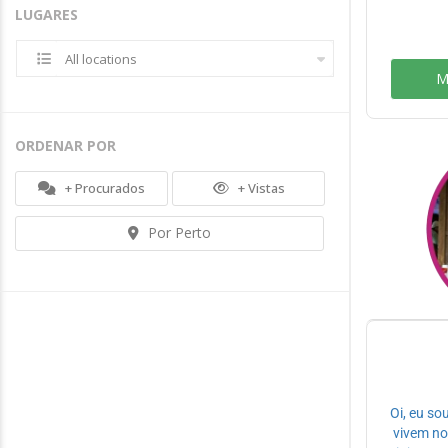
LUGARES
All locations
M
ORDENAR POR
+ Procurados
+ Vistas
Por Perto
Oi, eu so
vivem no