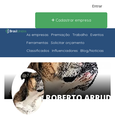
Entrar
Cadastrar empresa
As empresas
Premiação
Trabalho
Eventos
Ferramentas
Solicitar orçamento
Classificados
Influenciadores
Blog/Notícias
ROBERTO ARRUD