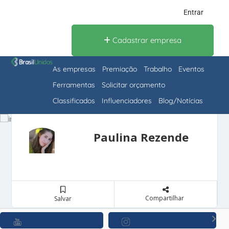
Entrar
Cadastrar empresa
As empresas
Premiação
Trabalho
Eventos
Ferramentas
Solicitar orçamento
Classificados
Influenciadores
Blog/Notícias
Paulina Rezende
Compartilhar
Salvar