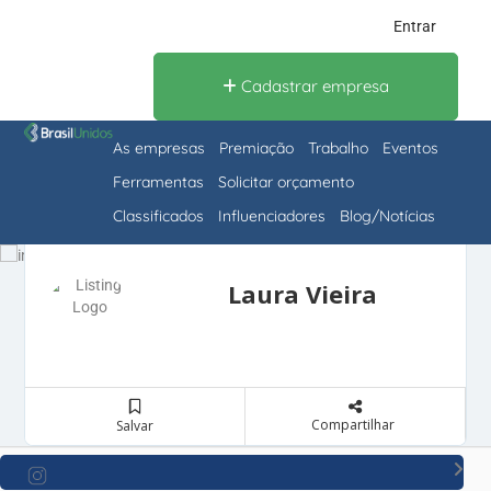
Entrar
Cadastrar empresa
As empresas
Premiação
Trabalho
Eventos
Ferramentas
Solicitar orçamento
Classificados
Influenciadores
Blog/Notícias
Laura Vieira
Compartilhar
Salvar