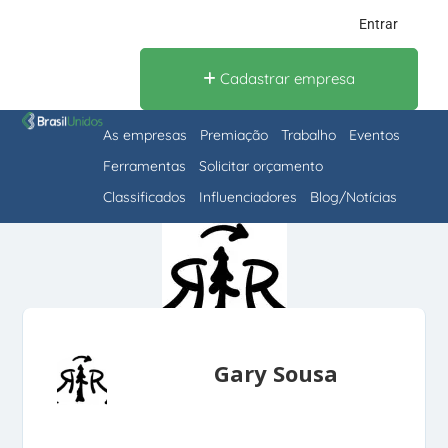
Entrar
Cadastrar empresa
As empresas
Premiação
Trabalho
Eventos
Ferramentas
Solicitar orçamento
Classificados
Influenciadores
Blog/Notícias
Gary Sousa