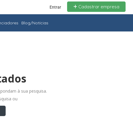
Cadastrar empresa
Entrar
enciadores
Blog/Notícias
tados
spondam à sua pesquisa.
esquisa ou