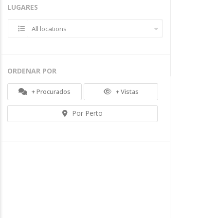
LUGARES
All locations
ORDENAR POR
+ Procurados
+ Vistas
Por Perto