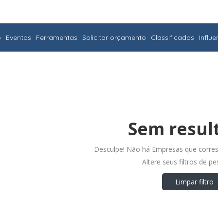
o
Eventos
Ferramentas
Solicitar orçamento
Classificados
Influ
Sem resul
Desculpe! Não há Empresas que corre
Altere seus filtros de p
Limpar filtro