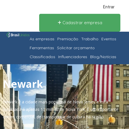
Entrar
Cadastrar empresa
As empresas
Premiação
Trabalho
Eventos
Ferramentas
Solicitar orçamento
Classificados
Influenciadores
Blog/Notícias
Newark
Newark é a cidade mais populosa de Nova Jersey e está
localizada a apenas 13 milhas de Nova York. É um importante
centro comercial, de transporte e de cultura na região.