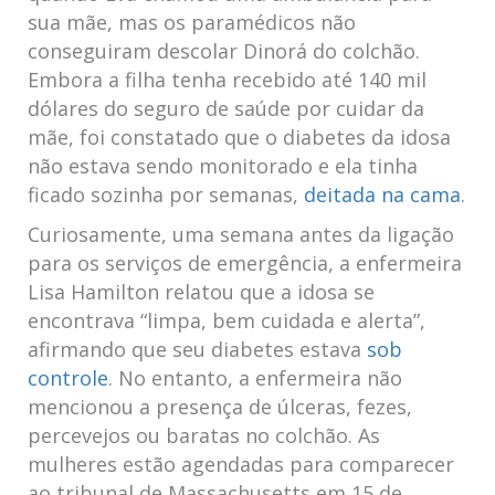
sua mãe, mas os‌ paramédicos⁢ não
conseguiram descolar⁢ Dinorá do colchão. ​
Embora a filha tenha recebido até 140 mil
dólares do seguro​ de saúde por‌ cuidar da
mãe, foi constatado que o diabetes da idosa
não estava sendo monitorado e ela tinha
ficado sozinha por⁣ semanas,
deitada na cama
.
Curiosamente, ⁤uma semana antes​ da ligação
para os serviços de ​emergência, a enfermeira
Lisa Hamilton relatou que a idosa se
‌encontrava “limpa,⁤ bem cuidada e alerta”,⁣
afirmando que seu diabetes estava
sob
controle
. No entanto, a enfermeira não
mencionou a presença de úlceras, fezes,
percevejos ou baratas⁣ no colchão. As
mulheres estão agendadas⁢ para comparecer
ao ⁢tribunal de Massachusetts em ⁣15 de