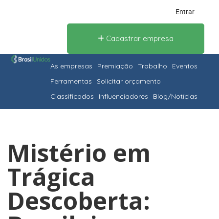
Entrar
Cadastrar empresa
As empresas
Premiação
Trabalho
Eventos
Ferramentas
Solicitar orçamento
Classificados
Influenciadores
Blog/Notícias
Mistério em
Trágica
Descoberta: